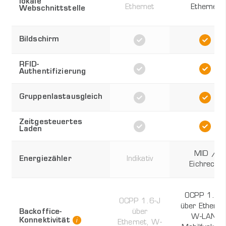
lokale
Ethernet
Ethernet
Webschnittstelle
Bildschirm
RFID-
Authentifizierung
Gruppenlastausgleich
Zeitgesteuertes
Laden
MID /
Energiezähler
Indikativ
Eichrecht
OCPP 1.6-
OCPP 1.6-J
über Etherne
Backoffice-
über
W-LAN,
Konnektivität
Ethernet, W-