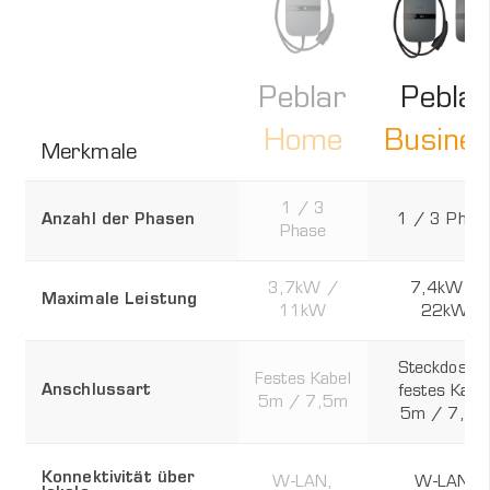
Peblar
Peblar
Busine
Home
Merkmale
1 / 3
Anzahl der Phasen
1 / 3 Phas
Phase
3,7kW /
7,4kW /
Maximale Leistung
11kW
22kW
Steckdose 
Festes Kabel
Anschlussart
festes Kabe
5m / 7,5m
5m / 7,5m
Konnektivität über
W-LAN,
W-LAN,