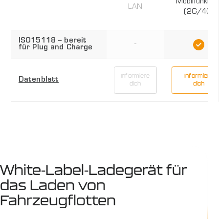
Mobilfunknet
LAN
(2G/4G)
ISO15118 – bereit
-
für Plug and Charge
Informiere
Informiere
Datenblatt
dich
dich
White-Label-Ladegerät für
das Laden von
Fahrzeugflotten