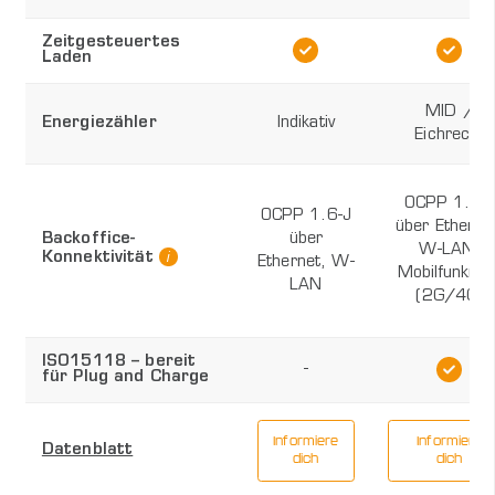
Zeitgesteuertes
Laden
MID /
Energiezähler
Indikativ
Eichrecht
OCPP 1.6-
OCPP 1.6-J
über Etherne
Backoffice-
über
W-LAN,
Konnektivität
Ethernet, W-
Mobilfunknet
LAN
(2G/4G)
ISO15118 – bereit
-
für Plug and Charge
Informiere
Informiere
Datenblatt
dich
dich