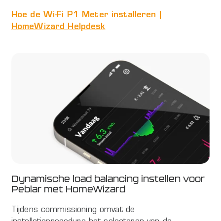
Hoe de Wi-Fi P1 Meter installeren |
HomeWizard Helpdesk
Dynamische load balancing instellen voor
Peblar met HomeWizard
Tijdens commissioning omvat de