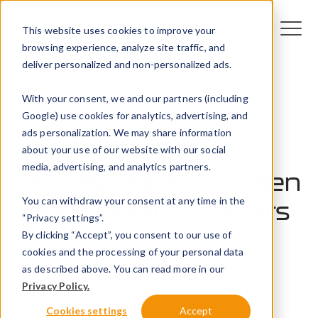
This website uses cookies to improve your
browsing experience, analyze site traffic, and
deliver personalized and non-personalized ads.
With your consent, we and our partners (including
Google) use cookies for analytics, advertising, and
ads personalization. We may share information
EV
Technologie
about your use of our website with our social
media, advertising, and analytics partners.
HomeWizard koppelen
You can withdraw your consent at any time in the
aan Peblar EV-laders
“Privacy settings”.
By clicking “Accept”, you consent to our use of
30 juli 2024
cookies and the processing of your personal data
as described above. You can read more in our
Peblar
Privacy Policy.
Cookies settings
Accept