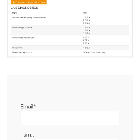
Email
*
I am...