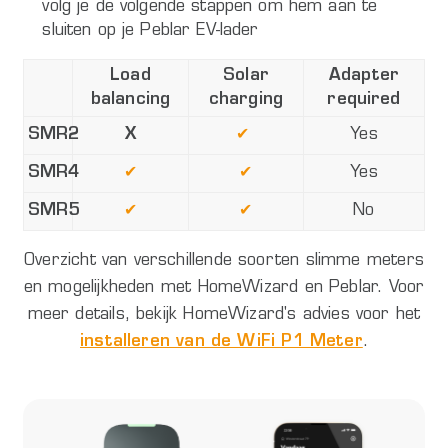
volg je de volgende stappen om hem aan te
sluiten op je Peblar EV-lader
Load
Solar
Adapter
balancing
charging
required
SMR2
X
✔
Yes
SMR4
✔
✔
Yes
SMR5
✔
✔
No
Overzicht van verschillende soorten slimme meters
en mogelijkheden met HomeWizard en Peblar. Voor
meer details, bekijk HomeWizard's advies voor het
installeren van de WiFi P1 Meter
.