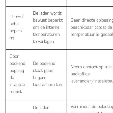
De lader wordt
Thermi
bewust beperkt
Geen directe oplossin
sche
om de interne
beschikbaar totdat de
beperki
temperaturen
temperatuur is gedaal
ng
te verlagen.
Door
backend
De backend
Neem contact op met
opgeleg
staat geen
backoffice
de
hogere
leverancier/installate
installati
laadstroom toe.
elimiet
Verminder de belastin
De lader