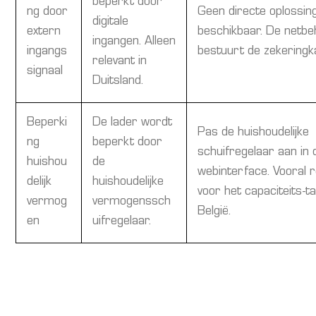
beperkt door
ng door
Geen directe oplossin
digitale
extern
beschikbaar. De netb
ingangen. Alleen
ingangs
bestuurt de zekeringk
relevant in
signaal
Duitsland.
Beperki
De lader wordt
Pas de huishoudelijke
ng
beperkt door
schuifregelaar aan in 
huishou
de
webinterface. Vooral r
delijk
huishoudelijke
voor het capaciteits-ta
vermog
vermogenssch
België.
en
uifregelaar.