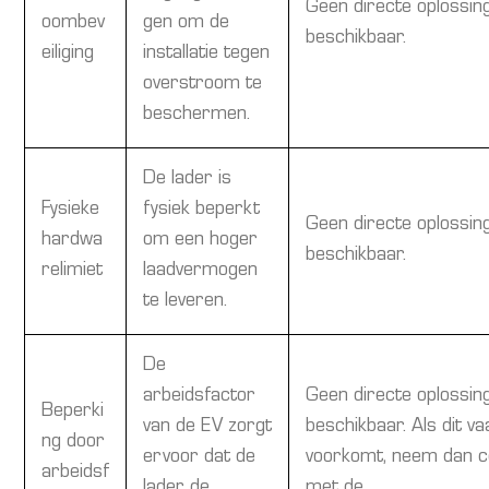
Geen directe oplossin
oombev
gen om de
beschikbaar.
eiliging
installatie tegen
overstroom te
beschermen.
De lader is
Fysieke
fysiek beperkt
Geen directe oplossin
hardwa
om een hoger
beschikbaar.
relimiet
laadvermogen
te leveren.
De
arbeidsfactor
Geen directe oplossin
Beperki
van de EV zorgt
beschikbaar. Als dit va
ng door
ervoor dat de
voorkomt, neem dan c
arbeidsf