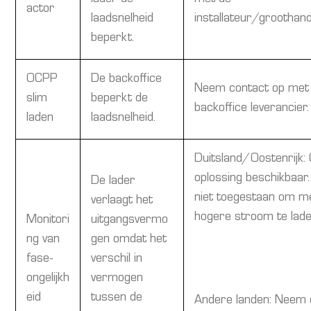
lader de
met de
actor
laadsnelheid
installateur/groothand
beperkt.
OCPP
De backoffice
Neem contact op met
slim
beperkt de
backoffice leverancier
laden
laadsnelheid.
Duitsland/Oostenrijk:
oplossing beschikbaar.
De lader
niet toegestaan om m
verlaagt het
hogere stroom te lade
Monitori
uitgangsvermo
ng van
gen omdat het
fase-
verschil in
ongelijkh
vermogen
eid
tussen de
Andere landen: Neem 