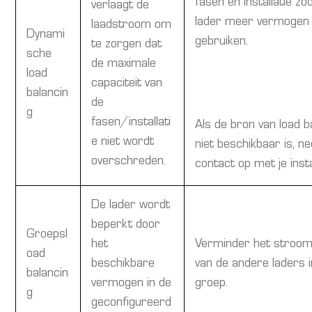
fasen en installatie zo
verlaagt de
lader meer vermogen
laadstroom om
Dynami
gebruiken.
te zorgen dat
sche
de maximale
load
capaciteit van
balancin
de
g
fasen/installati
Als de bron van load b
e niet wordt
niet beschikbaar is, 
overschreden.
contact op met je inst
De lader wordt
beperkt door
Groepsl
het
Verminder het stroom
oad
beschikbare
van de andere laders i
balancin
vermogen in de
groep.
g
geconfigureerd