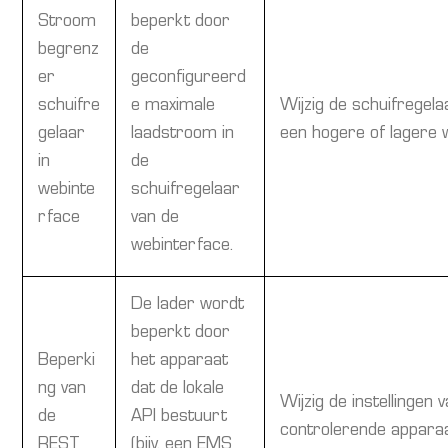
Stroom
beperkt door
begrenz
de
er
geconfigureerd
schuifre
e maximale
Wijzig de schuifregel
gelaar
laadstroom in
een hogere of lagere
in
de
webinte
schuifregelaar
rface
van de
webinterface.
De lader wordt
beperkt door
Beperki
het apparaat
ng van
dat de lokale
Wijzig de instellingen 
de
API bestuurt
controlerende appara
REST
(bijv. een EMS