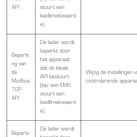
API
stuurt een
laadlimietwaard
e).
De lader wordt
beperkt door
Beperki
het apparaat
ng van
dat de lokale
de
Wijzig de instellingen 
API bestuurt
Modbus
controlerende apparaa
(bijv. een EMS
TCP
stuurt een
API
laadlimietwaard
e).
De lader wordt
Beperki