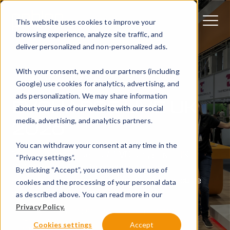
This website uses cookies to improve your
browsing experience, analyze site traffic, and
deliver personalized and non-personalized ads.
With your consent, we and our partners (including
TRADE SHOW
Google) use cookies for analytics, advertising, and
ads personalization. We may share information
EVCHARGE LIVE UK
about your use of our website with our social
media, advertising, and analytics partners.
2026
You can withdraw your consent at any time in the
Nous serons présents à EVCharge Live UK
“Privacy settings”.
2026 au NEC de Birmingham, l'un des
By clicking “Accept”, you consent to our use of
principaux événements dédiés à l'infrastructure
cookies and the processing of your personal data
de recharge au Royaume-Uni.
as described above. You can read more in our
Privacy Policy.
22 septembre 2026 - 24 septembre 2026
9am - 5pm BST
Cookies settings
Accept
Birmingham