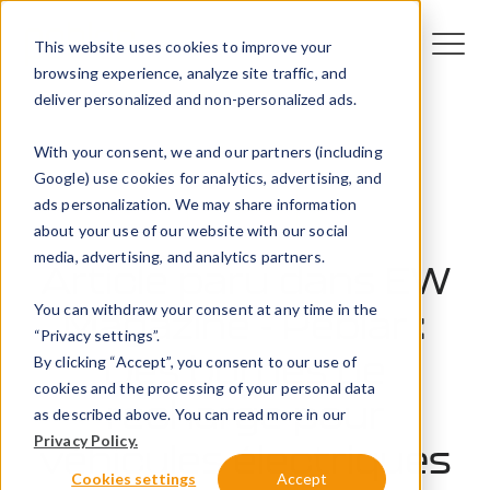
This website uses cookies to improve your
browsing experience, analyze site traffic, and
deliver personalized and non-personalized ads.
With your consent, we and our partners (including
Google) use cookies for analytics, advertising, and
ads personalization. We may share information
Presse
about your use of our website with our social
media, advertising, and analytics partners.
Article paru dans EW
You can withdraw your consent at any time in the
Magazine - Peblar :
“Privacy settings”.
Des bornes de
By clicking “Accept”, you consent to our use of
cookies and the processing of your personal data
recharge pour
as described above. You can read more in our
Privacy Policy.
véhicules électriques
Cookies settings
Accept