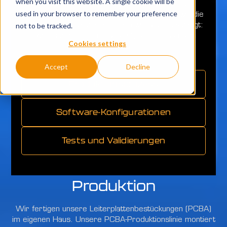
when you visit this website. A single cookie will be
einen Blick auf unsere Produktionslinie und
used in your browser to remember your preference
erfahren Sie, welchen intensiven Prüfungen wir die
not to be tracked.
Ladegeräte unterziehen. Denn wir sind überzeugt:
Exzellenz beginnt mit Qualität, auf die man sich
Cookies settings
verlassen kann.
Accept
Decline
Produktionsprozess
Software-Konfigurationen
Tests und Validierungen
Produktion
Wir fertigen unsere Leiterplattenbestückungen (PCBA)
im eigenen Haus. Unsere PCBA-Produktionslinie montiert