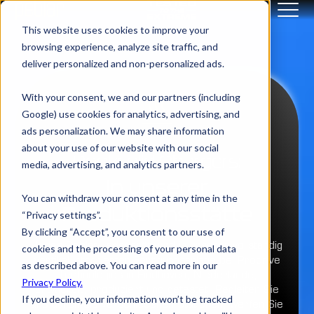
This website uses cookies to improve your
browsing experience, analyze site traffic, and
deliver personalized and non-personalized ads.
With your consent, we and our partners (including
Google) use cookies for analytics, advertising, and
ads personalization. We may share information
about your use of our website with our social
Rocksolid Chargers:
media, advertising, and analytics partners.
In unserer
You can withdraw your consent at any time in the
Language selector for "EN
Produktionsstätte
“Privacy settings”.
Language selector for "NL
By clicking “Accept”, you consent to our use of
Language selector for "FR
Jedes Peblar-Ladegerät wird in unserer vollständig
cookies and the processing of your personal data
vertikal integrierten Fertigungsanlage bei Prodrive
as described above. You can read more in our
Technologies in Eindhoven, Niederlande,
Privacy Policy.
entwickelt, produziert und getestet. Begleiten Sie
If you decline, your information won’t be tracked
uns durch die verschiedenen Stationen, werfen Sie