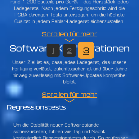
rund 1.200 Bauteile pro Gerät – das Herzstück jedes
Ladegeräts. Nach jedem Fertigungsschritt wird die
PCBA strengen Tests unterzogen, um die höchste
Qualität in jedem Peblar-Ladegerät sicherzustellen.
1
2
3
4
5
6
7
8
Scrollen für mehr
Software-Konfigurationen
3
1
2
Unser Ziel ist es, dass jedes Ladegerät, das unsere
Fertigung verlässt, zukunftssicher ist und über Jahre
hinweg zuverlässig mit Software-Updates kompatibel
bleibt.
Scrollen für mehr
Regressionstests
Um die Stabilität neuer Softwarestände
sicherzustellen, führen wir Tag und Nacht
kontinuierlich Regressionstests durch. So prüfen wir,